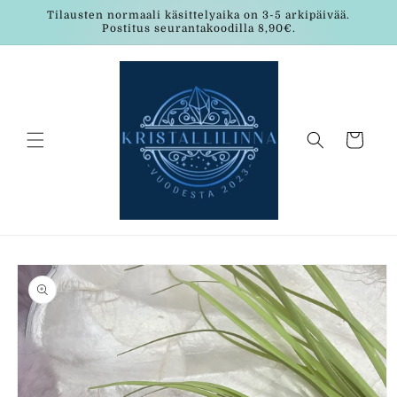
Ohita ja
Tilausten normaali käsittelyaika on 3-5 arkipäivää.
siirry
Postitus seurantakoodilla 8,90€.
sisältöön
Ostoskori
Siirry
tuotetietoihin