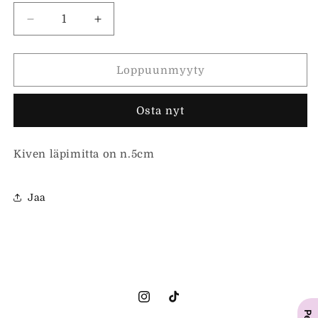
Vähennä
Lisää
tuotteen
tuotteen
Savukvartsi
Savukvartsi
kämmenkivi
kämmenkivi
Loppuunmyyty
määrää
määrää
Osta nyt
Kiven läpimitta on n.5cm
Jaa
Instagram
TikTok