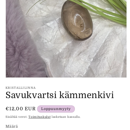
Avaa
aineisto
1
KRISTALLILINNA
modaalisessa
Savukvartsi kämmenkivi
ikkunassa
Normaalihinta
€12,00 EUR
Loppuunmyyty
Sisältää verot.
Toimituskulut
lasketaan kassalla.
Määrä
Määrä