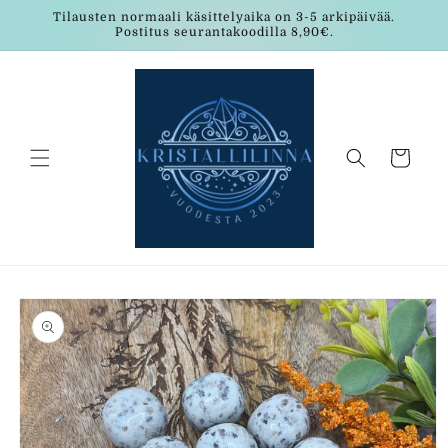
Ohita ja
Tilausten normaali käsittelyaika on 3-5 arkipäivää.
siirry
Postitus seurantakoodilla 8,90€.
sisältöön
Ostoskori
Siirry
tuotetietoihin