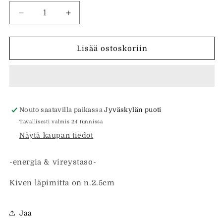
Vähennä
Lisää
tuotteen
tuotteen
Kiwi-
Kiwi-
jaspis
jaspis
Lisää ostoskoriin
rumpuhiottu
rumpuhiottu
määrää
määrää
Nouto saatavilla paikassa
Jyväskylän puoti
Tavallisesti valmis 24 tunnissa
Näytä kaupan tiedot
-energia & vireystaso-
Kiven läpimitta on n.2.5cm
Jaa