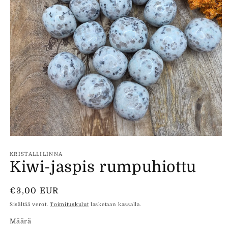
Avaa
aineisto
1
KRISTALLILINNA
modaalisessa
Kiwi-jaspis rumpuhiottu
ikkunassa
Normaalihinta
€3,00 EUR
Sisältää verot.
Toimituskulut
lasketaan kassalla.
Määrä
Määrä